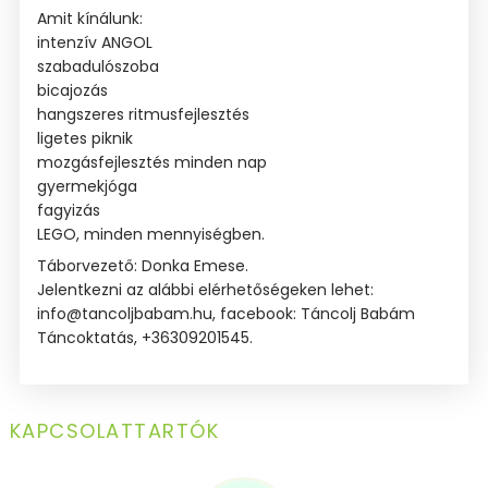
Amit kínálunk:
intenzív ANGOL
szabadulószoba
bicajozás
hangszeres ritmusfejlesztés
ligetes piknik
mozgásfejlesztés minden nap
gyermekjóga
fagyizás
LEGO, minden mennyiségben.
Táborvezető: Donka Emese.
Jelentkezni az alábbi elérhetőségeken lehet:
info@tancoljbabam.hu, facebook: Táncolj Babám
Táncoktatás, +36309201545.
KAPCSOLATTARTÓK