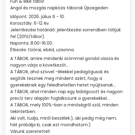
Fun & Bike tábor
Angol és mozgás napközis táborok Újszegeden
Időpont: 2026. július 6 - 10.
Korosztály: 6-12 év.
Jelentkezési határidő: jelentkezési sorrendben töltjük
fel (20fő/tábor).
Naponta: 8.00-16.00.
Étkezés: tízórai, ebéd, uzsonna.
A TÁBOR, amire mindenki örömmel gondol vissza és
nagyon várja a következőt...
A TÁBOR, ahol szívvel -lélekkel pedagógusok és
segítők tesznek meg mindent azért, hogy a
gyerekeknek egy feledhetetlen hetet nyújtsanak...
A TÁBOR, ahol minden nap egy kidolgozott és nagyon
precíz terv alapján foglalkozunk a gyerekekkel...
A TÁBOR, mely 100%-ban a minőségről szól, minden
tekintetben:
Aki volt, tudja, miről beszélek:), aki pedig még nem,
hát próbálja ki, csak ezt mondhatom:)
Várunk szeretettel!