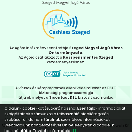
Az Agóra intézmény fenntartója
Szeged Megyei Jogú Város
Önkormányzata
.
Az Agóra csatlakozott a
Készpénzmentes Szeged
kezdeményezéshez.
A vírusok és kémprogramok elleni védelmünket az
ESET
biztonsági programcsomagja
látja el, melyet a
Sicontact Kft.
biztosít számunkra.
Oldalunk cookie-kat (sütiket) használ.Ezen fájlok információkat
szolgáltatnak számunkra a felhasználó oldallátogatási
szokásairól, de nem tárolnak személyes információkat.
Weboldalunk böngészésével Ön beleegyezik a cookie-k
Szent-Györgyi Albert Agóra - Szeged | 2022 Készítette:
Introweb Kft.
használatába. További információ
itt
.