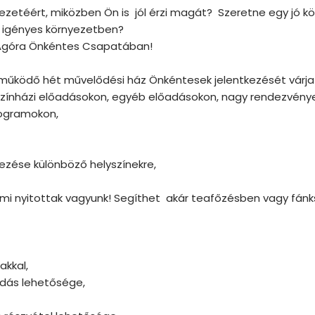
zetéért, miközben Ön is jól érzi magát? Szeretne egy jó kö
, igényes környezetben?
t Agóra Önkéntes Csapatában!
működő hét művelődési ház Önkéntesek jelentkezését várja
zínházi előadásokon, egyéb előadásokon, nagy rendezvény
ogramokon,
yezése különböző helyszínekre,
i nyitottak vagyunk! Segíthet akár teafőzésben vagy fánks
akkal,
dás lehetősége,