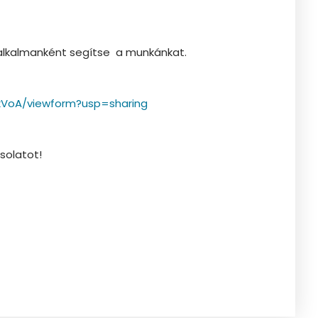
 alkalmanként segítse a munkánkat.
kVoA/viewform?usp=sharing
solatot!