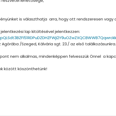
 részvétel lehetősége,
ményünket is választhatja arra, hogy ott rendszeresen vagy
jelentkezési lap kitöltésével jelentkezzen:
FAIpQLSdt3BZFI51RDPuDZDHZFWji2Y9uOZwZXQCBWWB7Qqwrck
 Agórába /Szeged, Kálvária sgt. 23./ az első találkozásunkra.
 időpont nem alkalmas, mindenképpen felvesszük Önnel a kapc
k között köszönthetünk!