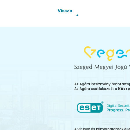
Vissza
Az Agóra intézmény fenntartó
Az Agóra csatlakozott a
Készp
A vírusok és kémprogramok el