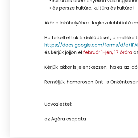
• kulturális eseményeken való ingyenes
• és persze kultúra, kultúra és kultúra!
Akár a lakóhelyéhez legközelebbi intéz
Ha felkeltettük érdeklődését, a mellékelt 
https://docs.google.com/forms/d/e/1
és kérjük jöjjön el
február 1-jén, 17 órára
az
Kérjük, akkor is jelentkezzen, ha ez az
Reméljük, hamarosan Önt is Önkéntesein
Üdvözlettel:
az Agóra csapata