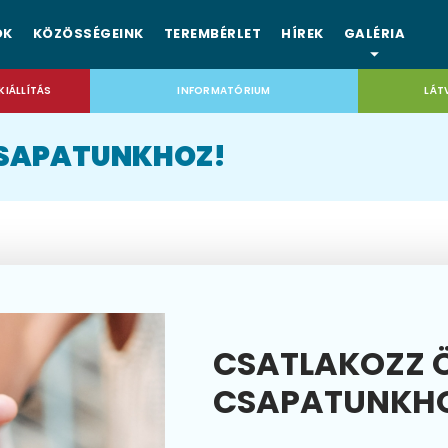
OK
KÖZÖSSÉGEINK
TEREMBÉRLET
HÍREK
GALÉRIA
KIÁLLÍTÁS
INFORMATÓRIUM
LÁT
CSAPATUNKHOZ!
CSATLAKOZZ 
CSAPATUNKH