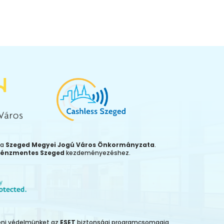
ja
Szeged Megyei Jogú Város Önkormányzata
.
énzmentes Szeged
kezdeményezéshez.
leni védelmünket az
ESET
biztonsági programcsomagja