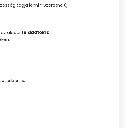
zösség tagja lenni ? Szeretne új
 az alábbi
feladatokra
:
eken,
ütésben is.