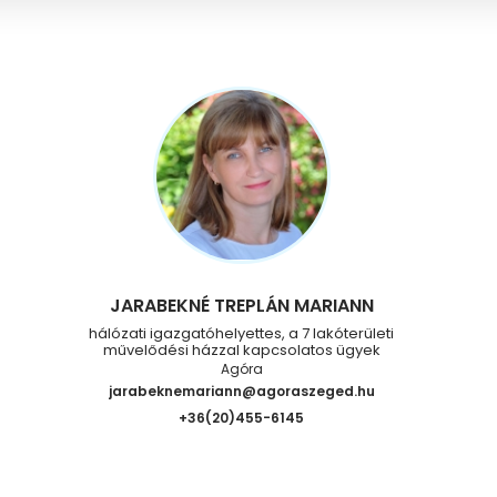
JARABEKNÉ TREPLÁN MARIANN
hálózati igazgatóhelyettes, a 7 lakóterületi
művelődési házzal kapcsolatos ügyek
Agóra
jarabeknemariann@agoraszeged.hu
+36(20)455-6145