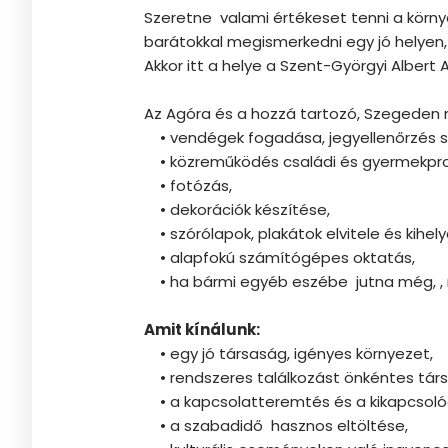
Szeretne valami értékeset tenni a környe
barátokkal megismerkedni egy jó helyen
Akkor itt a helye a Szent-Györgyi Alber
Az Agóra és a hozzá tartozó, Szegeden 
• vendégek fogadása, jegyellenőrzés s
• közreműködés családi és gyermekpr
• fotózás,
• dekorációk készítése,
• szórólapok, plakátok elvitele és kihel
• alapfokú számítógépes oktatás,
• ha bármi egyéb eszébe jutna még, , m
Amit kínálunk:
• egy jó társaság, igényes környezet,
• rendszeres találkozást önkéntes társ
• a kapcsolatteremtés és a kikapcsoló
• a szabadidő hasznos eltöltése,