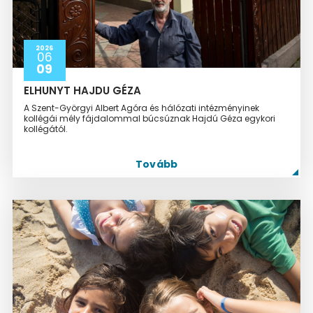
2026
06
09
ELHUNYT HAJDU GÉZA
A Szent-Györgyi Albert Agóra és hálózati intézményinek
kollégái mély fájdalommal búcsúznak Hajdú Géza egykori
kollégától.
Tovább