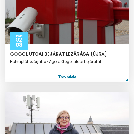
2026
02
03
GOGOL UTCAI BEJÁRAT LEZÁRÁSA (ÚJRA)
Holnaptól lezárják az Agóra Gogol utcai bejáratát.
Tovább