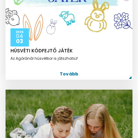
2026
04
03
HÚSVÉTI KÓDFEJTŐ JÁTÉK
Az Agóránál húsvétkor is játszhatsz!
Tovább