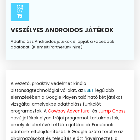
2015
07
15
VESZÉLYES ANDROIDOS JÁTÉKOK
Adathalász Androidos játékok ellopják a Facebook
adatokat. (Kiemelt Partnerünk híre)
A vezető, proaktív védelmet kínáló
biztonságtechnológiai vállalat, az
ESET
legújabb
elemzésében a Google Playen található két játékot
vizsgálta, amelyekbe adathalász funkciót
programoztak. A
Cowboy Adventure
és
Jump Chess
nevű játékok olyan trójai programot tartalmaztak,
amelyek lehetővé tették a játékosok Facebook
adataink eltulajdonítását. A Google azóta törölte az
alkalmazásokat és telepítés előtt figyelmezteti a