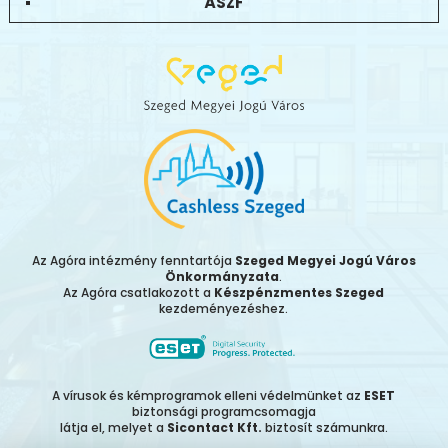
ÁSZF
Az Agóra intézmény fenntartója
Szeged Megyei Jogú Város
Önkormányzata
.
Az Agóra csatlakozott a
Készpénzmentes Szeged
kezdeményezéshez.
A vírusok és kémprogramok elleni védelmünket az
ESET
biztonsági programcsomagja
látja el, melyet a
Sicontact Kft.
biztosít számunkra.