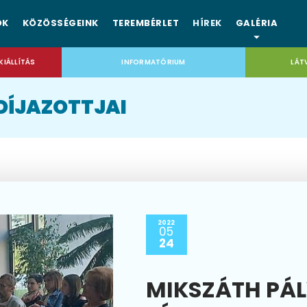
OK
KÖZÖSSÉGEINK
TEREMBÉRLET
HÍREK
GALÉRIA
KIÁLLÍTÁS
INFORMATÓRIUM
LÁT
DÍJAZOTTJAI
2022
05
24
MIKSZÁTH PÁ