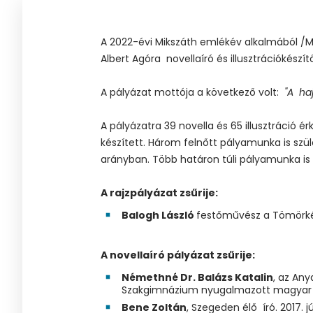
A 2022-évi Mikszáth emlékév alkalmából /Mi
Albert Agóra novellaíró és illusztrációkészít
A pályázat mottója a következő volt:
"A ha
A pályázatra 39 novella és 65 illusztráció ér
készített. Három felnőtt pályamunka is szül
arányban. Több határon túli pályamunka is érk
A rajzpályázat zsűrije:
Balogh László
festőművész a Tömörkén
A novellaíró pályázat zsűrije:
Némethné Dr. Balázs Katalin
, az An
Szakgimnázium nyugalmazott magyar i
Bene Zoltán
, Szegeden élő író. 2017. 