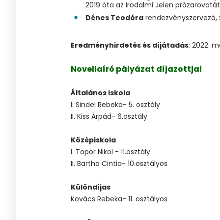
2019 óta az Irodalmi Jelen prózarovatát
Dénes Teodóra
rendezvényszervező, S
Eredményhirdetés és díjátadás
: 2022. m
Novellaíró pályázat díjazottjai
Általános iskola
I. Sindel Rebeka- 5. osztály
II. Kiss Árpád- 6.osztály
Középiskola
I. Topor Nikol - 11.osztály
II. Bartha Cintia- 10.osztályos
Különdíjas
Kovács Rebeka- 11. osztályos