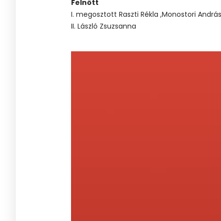
Felnőtt
I. megosztott Raszti Rékla ,Monostori Andrá
II. László Zsuzsanna