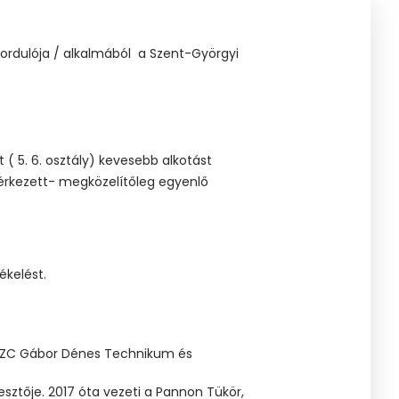
fordulója / alkalmából a Szent-Györgyi
t ( 5. 6. osztály) kevesebb alkotást
s érkezett- megközelítőleg egyenlő
kelést.
i SZC Gábor Dénes Technikum és
kesztője. 2017 óta vezeti a Pannon Tükör,