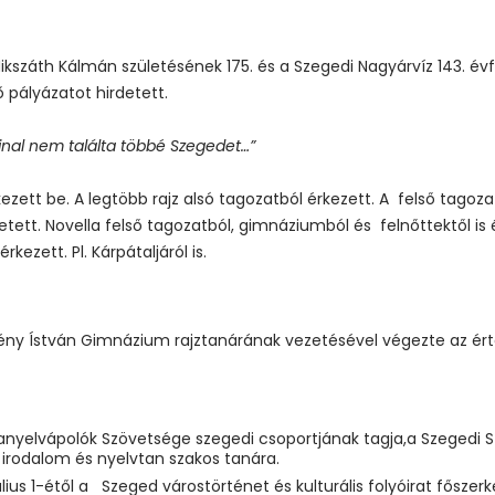
kszáth Kálmán születésének 175. és a Szegedi Nagyárvíz 143. év
ő pályázatot hirdetett.
jnal nem találta többé Szegedet…”
kezett be. A legtöbb rajz alsó tagozatból érkezett. A felső tagoza
etett. Novella felső tagozatból, gimnáziumból és felnőttektől i
ezett. Pl. Kárpátaljáról is.
y Ístván Gimnázium rajztanárának vezetésével végezte az érté
yanyelvápolók Szövetsége szegedi csoportjának tagja,a Szeged
rodalom és nyelvtan szakos tanára.
július 1-étől a Szeged várostörténet és kulturális folyóirat főszer