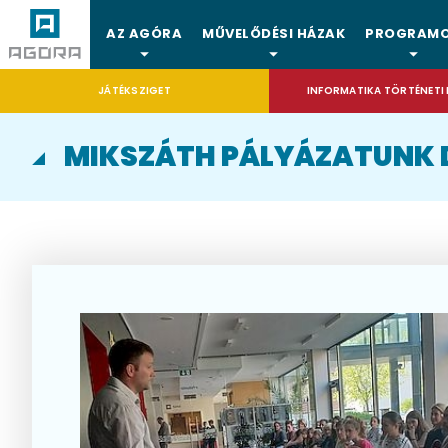
AZ AGÓRA
MŰVELŐDÉSI HÁZAK
PROGRAM
JÁTÉKSZIGET
INFORMATIKA TÖRTÉNETI 
MIKSZÁTH PÁLYÁZATUNK 