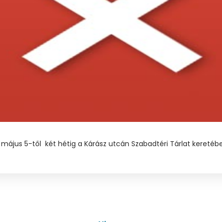
május 5-től két hétig a Kárász utcán Szabadtéri Tárlat keretéb