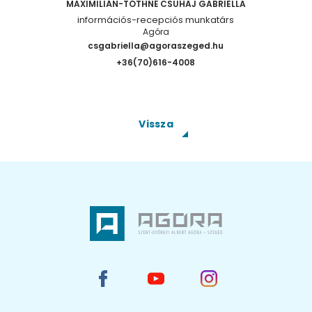
MAXIMILIÁN-TÓTHNÉ CSUHAJ GABRIELLA
információs-recepciós munkatárs
Agóra
csgabriella@agoraszeged.hu
+36(70)616-4008
Vissza