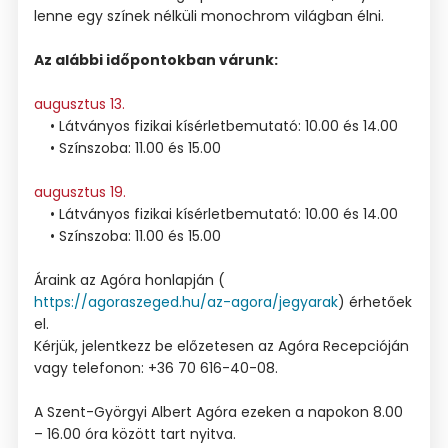
lenne egy színek nélküli monochrom világban élni.
Az alábbi időpontokban várunk:
augusztus 13.
• Látványos fizikai kísérletbemutató: 10.00 és 14.00
• Színszoba: 11.00 és 15.00
augusztus 19.
• Látványos fizikai kísérletbemutató: 10.00 és 14.00
• Színszoba: 11.00 és 15.00
Áraink az Agóra honlapján (
https://agoraszeged.hu/az-agora/jegyarak
) érhetőek
el.
Kérjük, jelentkezz be előzetesen az Agóra Recepcióján
vagy telefonon: +36 70 616-40-08.
A Szent-Györgyi Albert Agóra ezeken a napokon 8.00
– 16.00 óra között tart nyitva.