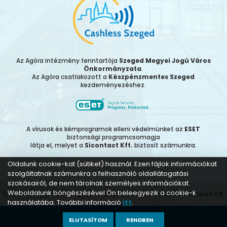
Az Agóra intézmény fenntartója
Szeged Megyei Jogú Város
Önkormányzata
.
Az Agóra csatlakozott a
Készpénzmentes Szeged
kezdeményezéshez.
A vírusok és kémprogramok elleni védelmünket az
ESET
biztonsági programcsomagja
látja el, melyet a
Sicontact Kft.
biztosít számunkra.
Oldalunk cookie-kat (sütiket) használ. Ezen fájlok információkat
szolgáltatnak számunkra a felhasználó oldallátogatási
szokásairól, de nem tárolnak személyes információkat.
Weboldalunk böngészésével Ön beleegyezik a cookie-k
Szent-Györgyi Albert Agóra - Szeged | 2026 Készítette:
Introweb Kft.
használatába. További információ
itt
.
ELUTASÍTOM
RENDBEN