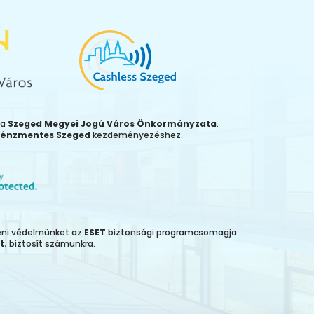
ja
Szeged Megyei Jogú Város Önkormányzata
.
énzmentes Szeged
kezdeményezéshez.
leni védelmünket az
ESET
biztonsági programcsomagja
t.
biztosít számunkra.