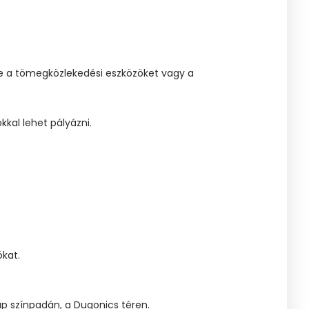
ve a tömegközlekedési eszközöket vagy a
kal lehet pályázni.
ókat.
p színpadán, a Dugonics téren.