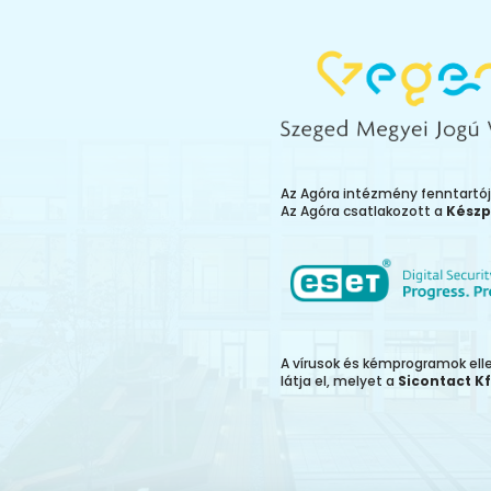
Az Agóra intézmény fenntartó
Az Agóra csatlakozott a
Készp
A vírusok és kémprogramok el
látja el, melyet a
Sicontact Kf