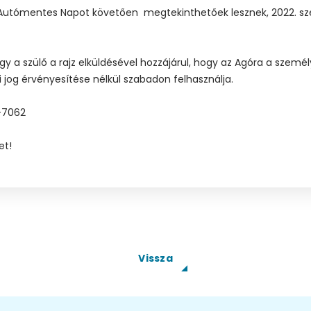
ok az Autómentes Napot követően megtekinthetőek lesznek, 2022. s
y a szülő a rajz elküldésével hozzájárul, hogy az Agóra a személ
i jog érvényesítése nélkül szabadon felhasználja.
36-7062
ket!
Vissza