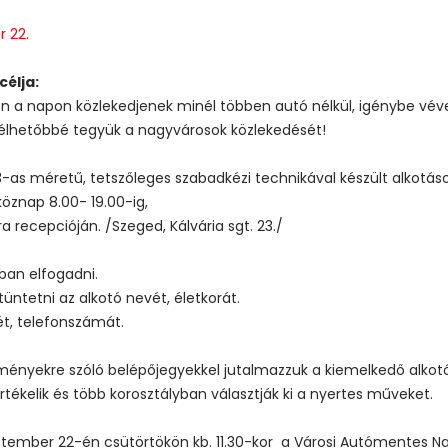
r 22
.
élja:
zen a napon közlekedjenek minél többen autó nélkül, igénybe vé
s élhetőbbé tegyük a nagyvárosok közlekedését!
as méretű, tetszőleges szabadkézi technikával készült alkotások
öznap 8.00- 19.00-ig,
 recepcióján. /Szeged, Kálvária sgt. 23./
ban elfogadni.
ltüntetni az alkotó nevét, életkorát.
ét, telefonszámát.
eményekre szóló belépőjegyekkel jutalmazzuk a kiemelkedő alkot
 értékelik és több korosztályban választják ki a nyertes műveket.
tember 22-én csütörtökön kb. 11.30-kor a Városi Autómentes Na