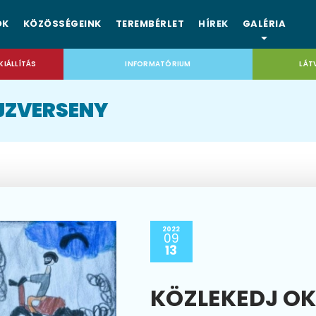
OK
KÖZÖSSÉGEINK
TEREMBÉRLET
HÍREK
GALÉRIA
KIÁLLÍTÁS
INFORMATÓRIUM
LÁT
JZVERSENY
2022
09
13
KÖZLEKEDJ OK