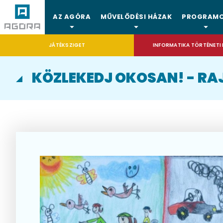
AZ AGÓRA
MŰVELŐDÉSI HÁZAK
PROGRAM
JÁTÉKSZIGET
INFORMATIKA TÖRTÉNETI 
KÖZLEKEDJ OKOSAN! - RA