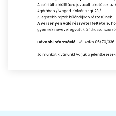
A zsűri által kiállításra javasolt alkotás
Agórában /Szeged, Kálvária sgt 23./
A legszebb rajzok különdíjban részesülnek.
A versenyen való részvétel feltétele,
hog
gyermek nevével együtt kiállíthassa, szerző
Bővebb információ
: Gál Anikó 06/70/3
Jó munkát kívánunk! Várjuk a jelentkezése