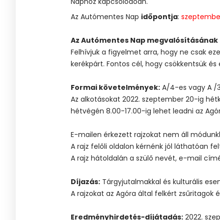
Naphoz kapcsolódóan.
Az Autómentes Nap
időpontja
:
szeptembe
Az Autómentes Nap megvalósításának c
Felhívjuk a figyelmet arra, hogy ne csak e
kerékpárt. Fontos cél, hogy csökkentsük é
Formai követelmények:
A/4-es vagy A /3-
Az alkotásokat 2022. szeptember 20-ig hétk
hétvégén 8.00-17.00-ig lehet leadni az Agóra
E-mailen érkezett rajzokat nem áll módunk
A rajz felőli oldalon kérnénk jól láthatóan fe
A rajz hátoldalán a szülő nevét, e-mail cím
Díjazás:
Tárgyjutalmakkal és kulturális es
A rajzokat az Agóra által felkért zsűritagok
Eredményhirdetés-díjátadás:
2022. szep