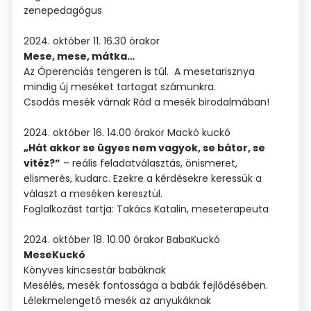
zenepedagógus
2024. október 11. 16.30 órakor
Mese, mese, mátka…
Az Óperenciás tengeren is túl. A mesetarisznya
mindig új meséket tartogat számunkra.
Csodás mesék várnak Rád a mesék birodalmában!
2024. október 16. 14.00 órakor Mackó kuckó
„Hát akkor se ügyes nem vagyok, se bátor, se
vitéz?”
– reális feladatválasztás, önismeret,
elismerés, kudarc. Ezekre a kérdésekre keressük a
választ a meséken keresztül.
Foglalkozást tartja: Takács Katalin, meseterapeuta
2024. október 18. 10.00 órakor BabaKuckó
MeseKuckó
Könyves kincsestár babáknak
Mesélés, mesék fontossága a babák fejlődésében.
Lélekmelengető mesék az anyukáknak