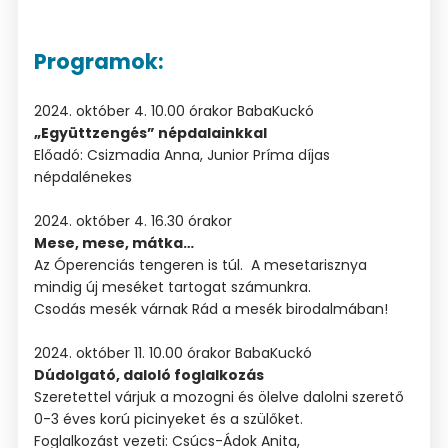
Programok:
2024. október 4. 10.00 órakor BabaKuckó
„Együttzengés” népdalainkkal
Előadó: Csizmadia Anna, Junior Príma díjas
népdalénekes
2024. október 4. 16.30 órakor
Mese, mese, mátka…
Az Óperenciás tengeren is túl. A mesetarisznya
mindig új meséket tartogat számunkra.
Csodás mesék várnak Rád a mesék birodalmában!
2024. október 11. 10.00 órakor BabaKuckó
Dúdolgató, daloló foglalkozás
Szeretettel várjuk a mozogni és ölelve dalolni szerető
0-3 éves korú picinyeket és a szülőket.
Foglalkozást vezeti: Csúcs-Ádok Anita,