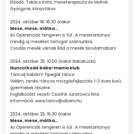
Előadó: Takács Kata, meseterapeuta és Molnár
Györgyné, könyvtáros
2024. október 18. 16.30 órakor
Mese, mese, mátka…
Az Óperenciás tengeren is túl. A mesetarisznya
mindig új meséket tartogat számunkra.
Csodás mesék várnak Rád a mesék birodalmában!
2024. október 25. 10.00 órakor BabaKuckó
Huncutkodó baba-mama klub
Táncolj babám! Tipegők tánca
Vidám, zenés-táncos mozgásfejlesztés 1-3 éves korú
gyermekek részére.
Foglalkozást vezeti: Csúriné Juratovics Rita
Információ: www.tancoljbabam.hu
2024. október 25. 16.30 órakor
Mese, mese, mátka…
Az Óperenciás tengeren is túl. A mesetarisznya
mindig új meséket tartogat számunkra.