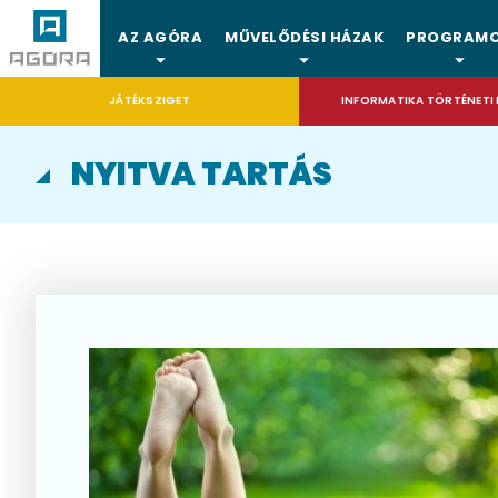
AZ AGÓRA
MŰVELŐDÉSI HÁZAK
PROGRAM
JÁTÉKSZIGET
INFORMATIKA TÖRTÉNETI 
NYITVA TARTÁS