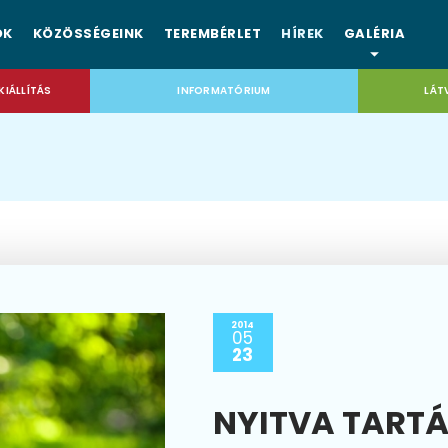
OK
KÖZÖSSÉGEINK
TEREMBÉRLET
HÍREK
GALÉRIA
KIÁLLÍTÁS
INFORMATÓRIUM
LÁT
2014
05
23
NYITVA TART