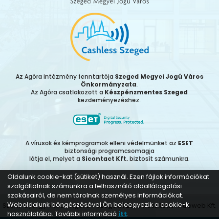
Az Agóra intézmény fenntartója
Szeged Megyei Jogú Város
Önkormányzata
.
Az Agóra csatlakozott a
Készpénzmentes Szeged
kezdeményezéshez.
A vírusok és kémprogramok elleni védelmünket az
ESET
biztonsági programcsomagja
látja el, melyet a
Sicontact Kft.
biztosít számunkra.
Oldalunk cookie-kat (sütiket) használ. Ezen fájlok információkat
szolgáltatnak számunkra a felhasználó oldallátogatási
szokásairól, de nem tárolnak személyes információkat.
Weboldalunk böngészésével Ön beleegyezik a cookie-k
Szent-Györgyi Albert Agóra - Szeged | 2026 Készítette:
Introweb Kft.
használatába. További információ
itt
.