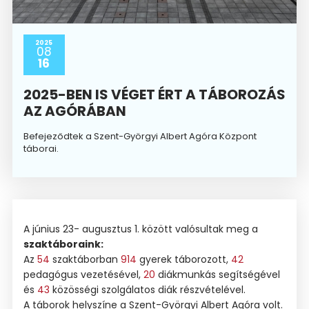
2025
08
16
2025-BEN IS VÉGET ÉRT A TÁBOROZÁS
AZ AGÓRÁBAN
Befejeződtek a Szent-Györgyi Albert Agóra Központ
táborai.
A június 23- augusztus 1. között valósultak meg a
szaktáboraink:
Az
54
szaktáborban
914
gyerek táborozott,
42
pedagógus vezetésével,
20
diákmunkás segítségével
és
43
közösségi szolgálatos diák részvételével.
A táborok helyszíne a Szent-Györgyi Albert Agóra volt.