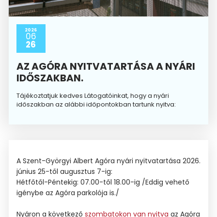
2026
06
26
AZ AGÓRA NYITVATARTÁSA A NYÁRI
IDŐSZAKBAN.
Tájékoztatjuk kedves Látogatóinkat, hogy a nyári
időszakban az alábbi időpontokban tartunk nyitva:
A Szent-Györgyi Albert Agóra nyári nyitvatartása 2026.
június 25-től augusztus 7-ig:
Hétfőtől-Péntekig: 07.00-től 18.00-ig /Eddig vehető
igénybe az Agóra parkolója is./
Nyáron a következő
szombatokon van nyitva
az Agóra