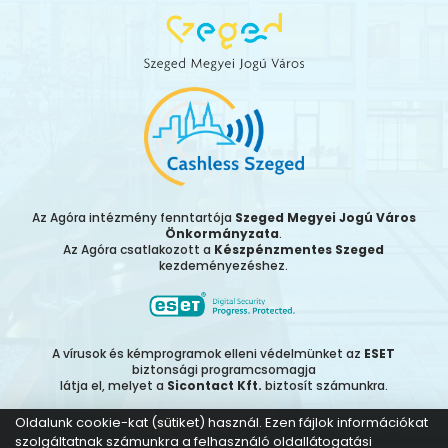
Az Agóra intézmény fenntartója
Szeged Megyei Jogú Város
Önkormányzata
.
Az Agóra csatlakozott a
Készpénzmentes Szeged
kezdeményezéshez.
A vírusok és kémprogramok elleni védelmünket az
ESET
biztonsági programcsomagja
látja el, melyet a
Sicontact Kft.
biztosít számunkra.
Oldalunk cookie-kat (sütiket) használ. Ezen fájlok információkat
szolgáltatnak számunkra a felhasználó oldallátogatási