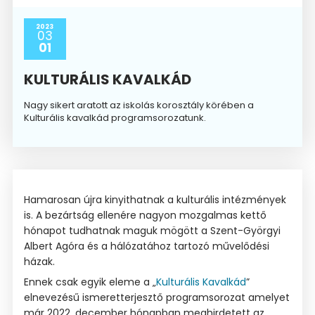
2023
03
01
KULTURÁLIS KAVALKÁD
Nagy sikert aratott az iskolás korosztály körében a
Kulturális kavalkád programsorozatunk.
Hamarosan újra kinyithatnak a kulturális intézmények
is. A bezártság ellenére nagyon mozgalmas kettő
hónapot tudhatnak maguk mögött a Szent-Györgyi
Albert Agóra és a hálózatához tartozó művelődési
házak.
Ennek csak egyik eleme a „
Kulturális Kavalkád
”
elnevezésű ismeretterjesztő programsorozat amelyet
már 2022. december hónapban meghirdetett az