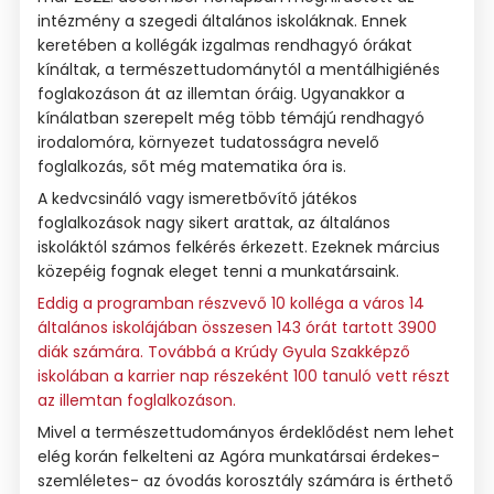
intézmény a szegedi általános iskoláknak. Ennek
keretében a kollégák izgalmas rendhagyó órákat
kínáltak, a természettudománytól a mentálhigiénés
foglakozáson át az illemtan óráig. Ugyanakkor a
kínálatban szerepelt még több témájú rendhagyó
irodalomóra, környezet tudatosságra nevelő
foglalkozás, sőt még matematika óra is.
A kedvcsináló vagy ismeretbővítő játékos
foglalkozások nagy sikert arattak, az általános
iskoláktól számos felkérés érkezett. Ezeknek március
közepéig fognak eleget tenni a munkatársaink.
Eddig a programban részvevő 10 kolléga a város 14
általános iskolájában összesen 143 órát tartott 3900
diák számára. Továbbá a Krúdy Gyula Szakképző
iskolában a karrier nap részeként 100 tanuló vett részt
az illemtan foglalkozáson.
Mivel a természettudományos érdeklődést nem lehet
elég korán felkelteni az Agóra munkatársai érdekes-
szemléletes- az óvodás korosztály számára is érthető