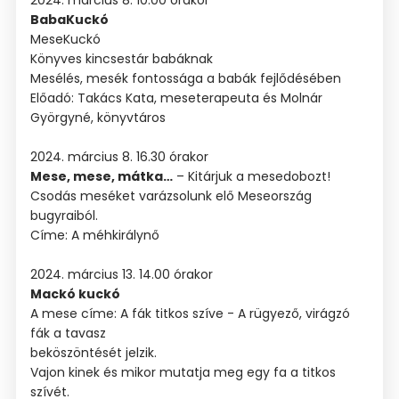
2024. március 8. 10.00 órakor
BabaKuckó
MeseKuckó
Könyves kincsestár babáknak
Mesélés, mesék fontossága a babák fejlődésében
Előadó: Takács Kata, meseterapeuta és Molnár
Györgyné, könyvtáros
2024. március 8. 16.30 órakor
Mese, mese, mátka…
– Kitárjuk a mesedobozt!
Csodás meséket varázsolunk elő Meseország
bugyraiból.
Címe: A méhkirálynő
2024. március 13. 14.00 órakor
Mackó kuckó
A mese címe: A fák titkos szíve - A rügyező, virágzó
fák a tavasz
beköszöntését jelzik.
Vajon kinek és mikor mutatja meg egy fa a titkos
szívét.