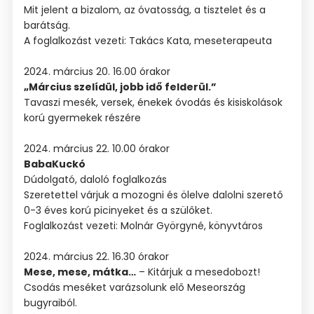
Mit jelent a bizalom, az óvatosság, a tisztelet és a
barátság.
A foglalkozást vezeti: Takács Kata, meseterapeuta
2024. március 20. 16.00 órakor
„Március szelídül, jobb idő felderül.”
Tavaszi mesék, versek, énekek óvodás és kisiskolások
korú gyermekek részére
2024. március 22. 10.00 órakor
BabaKuckó
Dúdolgató, daloló foglalkozás
Szeretettel várjuk a mozogni és ölelve dalolni szerető
0-3 éves korú picinyeket és a szülőket.
Foglalkozást vezeti: Molnár Györgyné, könyvtáros
2024. március 22. 16.30 órakor
Mese, mese, mátka…
– Kitárjuk a mesedobozt!
Csodás meséket varázsolunk elő Meseország
bugyraiból.