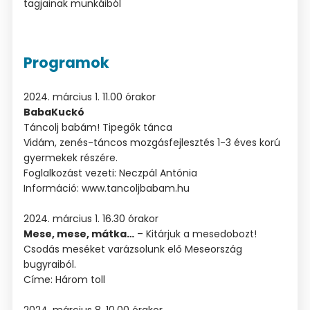
tagjainak munkáiból
Programok
2024. március 1. 11.00 órakor
BabaKuckó
Táncolj babám! Tipegők tánca
Vidám, zenés-táncos mozgásfejlesztés 1-3 éves korú
gyermekek részére.
Foglalkozást vezeti: Neczpál Antónia
Információ: www.tancoljbabam.hu
2024. március 1. 16.30 órakor
Mese, mese, mátka…
– Kitárjuk a mesedobozt!
Csodás meséket varázsolunk elő Meseország
bugyraiból.
Címe: Három toll