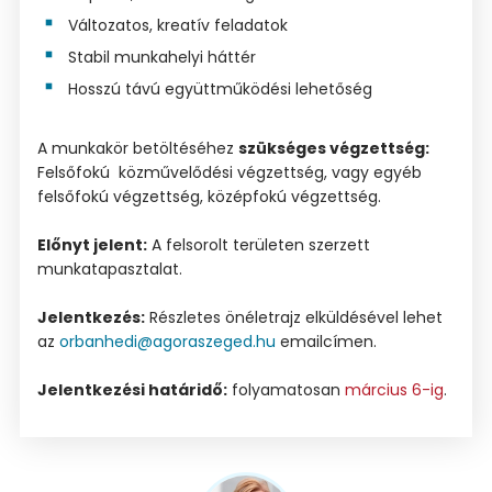
Változatos, kreatív feladatok
Stabil munkahelyi háttér
Hosszú távú együttműködési lehetőség
A munkakör betöltéséhez
szükséges végzettség:
Felsőfokú közművelődési végzettség, vagy egyéb
felsőfokú végzettség, középfokú végzettség.
Előnyt jelent:
A felsorolt területen szerzett
munkatapasztalat.
Jelentkezés:
Részletes önéletrajz elküldésével lehet
az
orbanhedi@agoraszeged.hu
emailcímen.
Jelentkezési határidő:
folyamatosan
március 6-ig
.