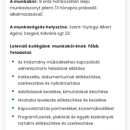
A munkakör:
8 órás határozatlan idejű
munkaviszonyt jelent /3 hónapos próbaidő
alkalmazásával/.
A munkavégzés helyszíne:
Szent-Györgyi Albert
Agóra, Szeged, Kálvária sgt 23.
Lelendő kollégánk munkakörének főbb
feladatai:
Az intézmény működéséhez kapcsolódó
adminisztratív feladatok ellátása
Iratkezelés, dokumentumok előkészítése,
szerkesztése és nyilvántartása
Adatbázisok kezelése, kimutatások készítése
Hivatalos levelezés előkészítése és kezelése
Kapcsolattartás partnerekkel, közreműködőkkel
Programfüzetek, plakátok és egyéb kiadványok
tartalmi előkészítése és szerkesztése