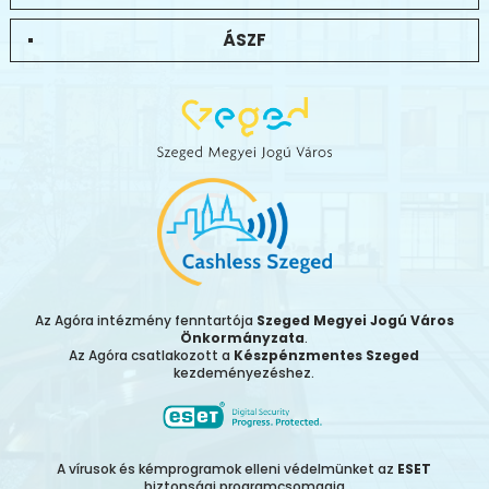
ÁSZF
Az Agóra intézmény fenntartója
Szeged Megyei Jogú Város
Önkormányzata
.
Az Agóra csatlakozott a
Készpénzmentes Szeged
kezdeményezéshez.
A vírusok és kémprogramok elleni védelmünket az
ESET
biztonsági programcsomagja