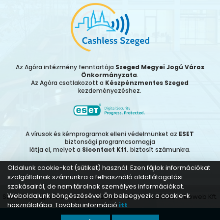
Az Agóra intézmény fenntartója
Szeged Megyei Jogú Város
Önkormányzata
.
Az Agóra csatlakozott a
Készpénzmentes Szeged
kezdeményezéshez.
A vírusok és kémprogramok elleni védelmünket az
ESET
biztonsági programcsomagja
látja el, melyet a
Sicontact Kft.
biztosít számunkra.
Oldalunk cookie-kat (sütiket) használ. Ezen fájlok információkat
szolgáltatnak számunkra a felhasználó oldallátogatási
szokásairól, de nem tárolnak személyes információkat.
Weboldalunk böngészésével Ön beleegyezik a cookie-k
Szent-Györgyi Albert Agóra - Szeged | 2026 Készítette:
Introweb Kft.
használatába. További információ
itt
.