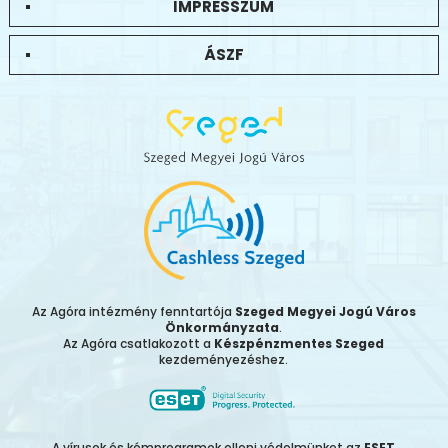
IMPRESSZUM
ÁSZF
Az Agóra intézmény fenntartója
Szeged Megyei Jogú Város
Önkormányzata
.
Az Agóra csatlakozott a
Készpénzmentes Szeged
kezdeményezéshez.
A vírusok és kémprogramok elleni védelmünket az
ESET