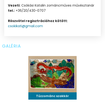
Vezeti:
Csókási Katalin zománcműves művésztanár
tel.:
+36/20/430-0707
Részvétel regisztrációhoz kötött:
csokikati@gmail.com
GALÉRIA
Tűzzománc szakkör