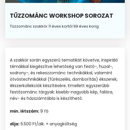
TŰZZOMÁNC WORKSHOP SOROZAT
Tűzzománc szakkör 11 éves kortól 99 éves korig.
A szakkör során egyszerű tematikát követve, inspiráló
témákkal kiegészítve lehetőség van festő-, huzal-,
sodrony-, és rekeszzománc technikákkal, valamint
ötvöstechnikákkal (fűrészelés, domborítás) ékszerek,
ékszerkollekciók készítésére. Emellett egyszerűbb
festőzománc tárgyak: kisebb-nagyobb kép, falióra,
név- és házszámtábla is készíthető.
min. létszám:
9 fő
díja:
5.500 Ft/alk. + anyagköltség