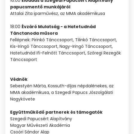
16:00
Előadás a Szegedi Papucsért Alapítvány
papucsmentő munkájáról
Attalai Zita iparművész, az MMA akadémikusa
18:00
Évzáró Mulatság - a Hatetudnád
Tánctanoda műsora
Fellépnek: Pirinkó Tánccsoport, Tilinkó Tánccsoport,
Kis-Iringó Tánccsoport, Nagy-Iringó Tánccsoport,
Hatetudnád Ifi-Felnőtt Tánccsoport, Szőregi Rezegők
Tánccsoport
Védnök
Sebestyén Márta, Kossuth-díjas népdalénekes, az
MMA akadémikusa, a Szegedi Papucs Jószolgálati
Nagykövete
Együttműködő partnerek és támogatók
Szegedi Papucsért Alapítvány
Magyar Művészeti Akadémia
Csoóri Sándor Alap