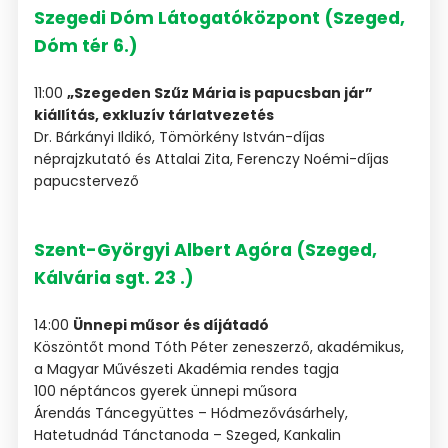
Szegedi Dóm Látogatóközpont (Szeged,
Dóm tér 6.)
11:00
„Szegeden Szűz Mária is papucsban jár”
kiállítás, exkluzív tárlatvezetés
Dr. Bárkányi Ildikó, Tömörkény István-díjas
néprajzkutató és Attalai Zita, Ferenczy Noémi-díjas
papucstervező
Szent-Györgyi Albert Agóra (Szeged,
Kálvária sgt. 23 .)
14:00
Ünnepi műsor és díjátadó
Köszöntőt mond Tóth Péter zeneszerző, akadémikus,
a Magyar Művészeti Akadémia rendes tagja
100 néptáncos gyerek ünnepi műsora
Árendás Táncegyüttes – Hódmezővásárhely,
Hatetudnád Tánctanoda – Szeged, Kankalin