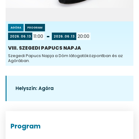
AGÓRA
PROGRAM
11:00
20:00
2026
06
13
2026
06
13
VIII. SZEGEDI PAPUCS NAPJA
Szegedi Papucs Napja a Dóm látogatóközpontban és az
Agórában.
Helyszín:
Agóra
Program