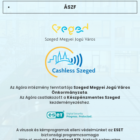
ÁSZF
Az Agóra intézmény fenntartója
Szeged Megyei Jogú Város
Önkormányzata
.
Az Agóra csatlakozott a
Készpénzmentes Szeged
kezdeményezéshez.
A vírusok és kémprogramok elleni védelmünket az
ESET
biztonsági programcsomagja
látja el, melyet a
Sicontact Kft.
biztosít számunkra.