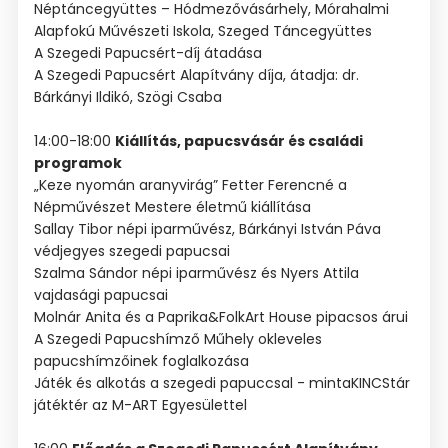
Néptáncegyüttes – Hódmezővásárhely, Mórahalmi
Alapfokú Művészeti Iskola, Szeged Táncegyüttes
A Szegedi Papucsért-díj átadása
A Szegedi Papucsért Alapítvány díja, átadja: dr.
Bárkányi Ildikó, Szögi Csaba
14:00-18:00
Kiállítás, papucsvásár és családi
programok
„Keze nyomán aranyvirág” Fetter Ferencné a
Népművészet Mestere életmű kiállítása
Sallay Tibor népi iparművész, Bárkányi István Páva
védjegyes szegedi papucsai
Szalma Sándor népi iparművész és Nyers Attila
vajdasági papucsai
Molnár Anita és a Paprika&FolkArt House pipacsos árui
A Szegedi Papucshímző Műhely okleveles
papucshímzőinek foglalkozása
Játék és alkotás a szegedi papuccsal - mintaKINCStár
játéktér az M-ART Egyesülettel