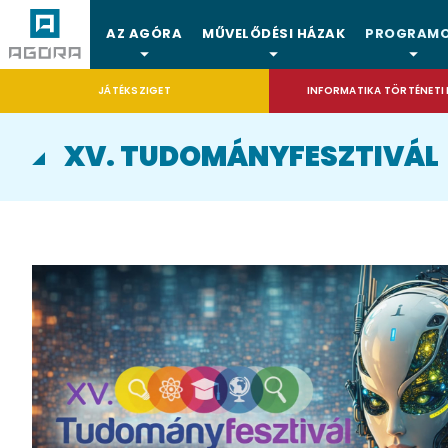
AZ AGÓRA
MŰVELŐDÉSI HÁZAK
PROGRAM
JÁTÉKSZIGET
INFORMATIKA TÖRTÉNETI 
XV. TUDOMÁNYFESZTIVÁL