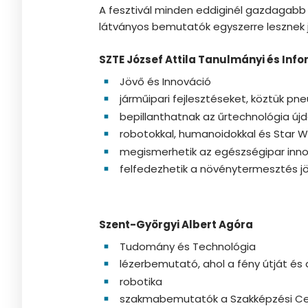
A fesztivál minden eddiginél gazdagabb 
látványos bemutatók egyszerre lesznek je
SZTE József Attila Tanulmányi és Inf
Jövő és Innováció
járműipari fejlesztéseket, köztük p
bepillanthatnak az űrtechnológia ú
robotokkal, humanoidokkal és Star W
megismerhetik az egészségipar innov
felfedezhetik a növénytermesztés jöv
Szent-Györgyi Albert Agóra
Tudomány és Technológia
lézerbemutató, ahol a fény útját és 
robotika
szakmabemutatók a Szakképzési C