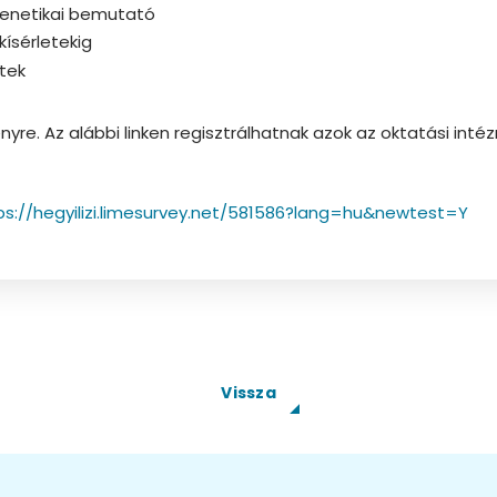
ogenetikai bemutató
kísérletekig
ktek
yre. Az alábbi linken regisztrálhatnak azok az oktatási int
ps://hegyilizi.limesurvey.net/581586?lang=hu&newtest=Y
Vissza