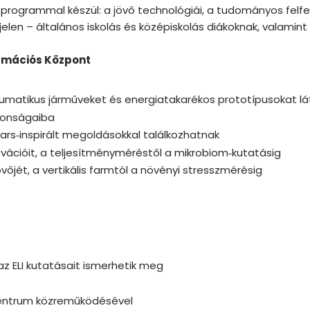
programmal készül: a jövő technológiái, a tudományos felfed
len – általános iskolás és középiskolás diákoknak, valamint
ormációs Központ
neumatikus járműveket és energiatakarékos prototípusokat l
jdonságaiba
ars‑inspirált megoldásokkal találkozhatnak
ációit, a teljesítményméréstől a mikrobiom‑kutatásig
őjét, a vertikális farmtól a növényi stresszmérésig
az ELI kutatásait ismerhetik meg
entrum közreműködésével