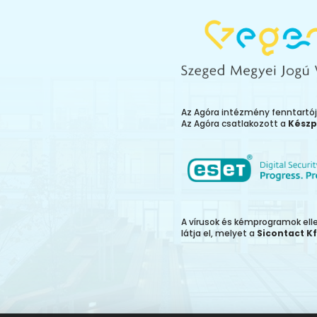
Az Agóra intézmény fenntartó
Az Agóra csatlakozott a
Készp
A vírusok és kémprogramok el
látja el, melyet a
Sicontact Kf