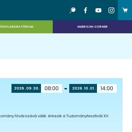
VÁNYLABORATÓRIUM
AMERICAN CORNER
08:00
14:00
2026
09
30
2026
10
01
domány fővárosává válik: érkezik a Tudományfesztivál XV.