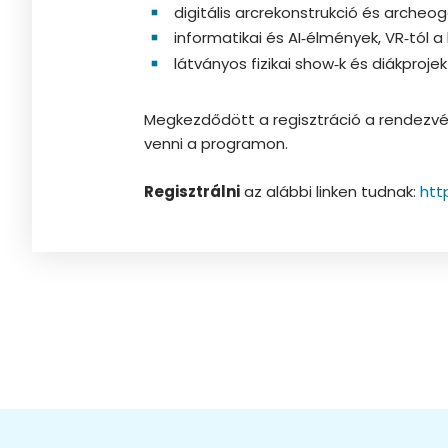
digitális arcrekonstrukció és arche
informatikai és AI‑élmények, VR‑tól a 
látványos fizikai show‑k és diákproje
Megkezdődött a regisztráció a rendezvén
venni a programon.
Regisztrálni
az alábbi linken tudnak:
htt