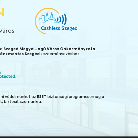
ja
Szeged Megyei Jogú Város Önkormányzata
.
énzmentes Szeged
kezdeményezéshez.
leni védelmünket az
ESET
biztonsági programcsomagja
t.
biztosít számunkra.