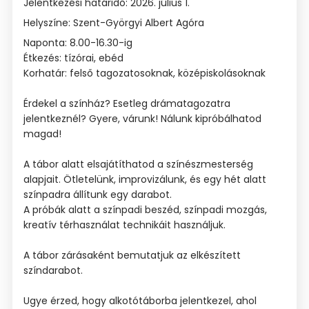
Jelentkezési határidő: 2026. július 1.
Helyszíne: Szent-Györgyi Albert Agóra
Naponta: 8.00-16.30-ig
Étkezés: tízórai, ebéd
Korhatár: felső tagozatosoknak, középiskolásoknak
Érdekel a színház? Esetleg drámatagozatra
jelentkeznél? Gyere, várunk! Nálunk kipróbálhatod
magad!
A tábor alatt elsajátíthatod a színészmesterség
alapjait. Ötletelünk, improvizálunk, és egy hét alatt
színpadra állítunk egy darabot.
A próbák alatt a színpadi beszéd, színpadi mozgás,
kreatív térhasználat technikáit használjuk.
A tábor zárásaként bemutatjuk az elkészített
színdarabot.
Ugye érzed, hogy alkotótáborba jelentkezel, ahol