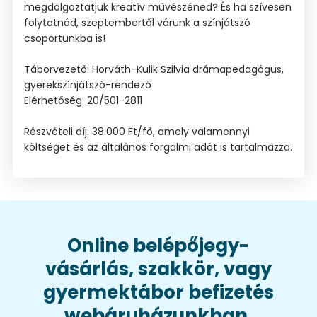
megdolgoztatjuk kreatív művészéned? És ha szívesen
folytatnád, szeptembertől várunk a színjátszó
csoportunkba is!
Táborvezető: Horváth-Kulik Szilvia drámapedagógus,
gyerekszínjátszó-rendező
Elérhetőség: 20/501-2811
Részvételi díj: 38.000 Ft/fő, amely valamennyi
költséget és az általános forgalmi adót is tartalmazza.
Online belépőjegy-
vásárlás, szakkör, vagy
gyermektábor befizetés
webáruházunkban.