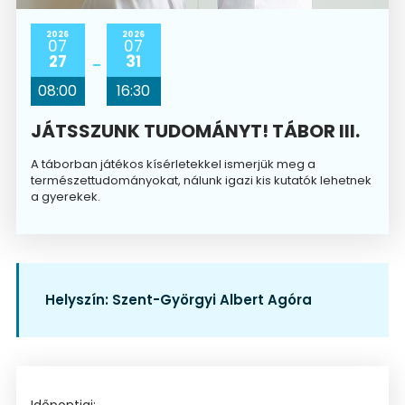
2026
2026
07
07
27
31
08:00
16:30
JÁTSSZUNK TUDOMÁNYT! TÁBOR III.
A táborban játékos kísérletekkel ismerjük meg a
természettudományokat, nálunk igazi kis kutatók lehetnek
a gyerekek.
Helyszín:
Szent-Györgyi Albert Agóra
Időpontjai: