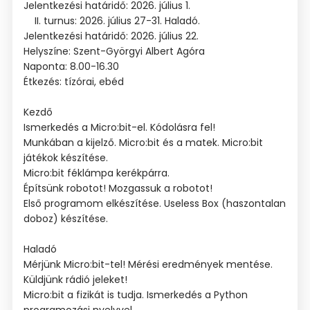
Jelentkezési határidő: 2026. július 1.
II. turnus: 2026. július 27-31. Haladó.
Jelentkezési határidő: 2026. július 22.
Helyszíne: Szent-Györgyi Albert Agóra
Naponta: 8.00-16.30
Étkezés: tízórai, ebéd
Kezdő
Ismerkedés a Micro:bit-el. Kódolásra fel!
Munkában a kijelző. Micro:bit és a matek. Micro:bit
játékok készítése.
Micro:bit féklámpa kerékpárra.
Építsünk robotot! Mozgassuk a robotot!
Első programom elkészítése. Useless Box (haszontalan
doboz) készítése.
Haladó
Mérjünk Micro:bit-tel! Mérési eredmények mentése.
Küldjünk rádió jeleket!
Micro:bit a fizikát is tudja. Ismerkedés a Python
programozási nyelvvel.