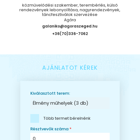
közművelődési szakember, terembérlés, külső
rendezvények lebonyolítása, nagyrendezvények,
táncfesztiválok szervezése
Agóra
galaniko@agoraszeged.hu
+36(70)336-7062
AJÁNLATOT KÉREK
Kiválasztott terem:
Több termet bérelnénk
Résztvevők száma
*