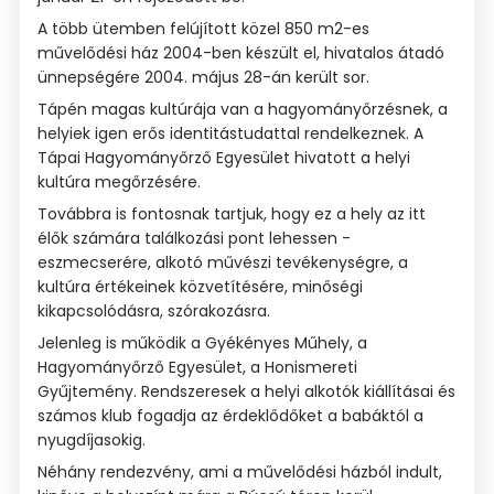
A több ütemben felújított közel 850 m2-es
művelődési ház 2004-ben készült el, hivatalos átadó
ünnepségére 2004. május 28-án került sor.
Tápén magas kultúrája van a hagyományőrzésnek, a
helyiek igen erős identitástudattal rendelkeznek. A
Tápai Hagyományőrző Egyesület hivatott a helyi
kultúra megőrzésére.
Továbbra is fontosnak tartjuk, hogy ez a hely az itt
élők számára találkozási pont lehessen -
eszmecserére, alkotó művészi tevékenységre, a
kultúra értékeinek közvetítésére, minőségi
kikapcsolódásra, szórakozásra.
Jelenleg is működik a Gyékényes Műhely, a
Hagyományőrző Egyesület, a Honismereti
Gyűjtemény. Rendszeresek a helyi alkotók kiállításai és
számos klub fogadja az érdeklődőket a babáktól a
nyugdíjasokig.
Néhány rendezvény, ami a művelődési házból indult,