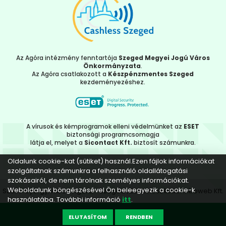
Az Agóra intézmény fenntartója
Szeged Megyei Jogú Város
Önkormányzata
.
Az Agóra csatlakozott a
Készpénzmentes Szeged
kezdeményezéshez.
A vírusok és kémprogramok elleni védelmünket az
ESET
biztonsági programcsomagja
látja el, melyet a
Sicontact Kft.
biztosít számunkra.
Oldalunk cookie-kat (sütiket) használ.Ezen fájlok információkat
szolgáltatnak számunkra a felhasználó oldallátogatási
szokásairól, de nem tárolnak személyes információkat.
Weboldalunk böngészésével Ön beleegyezik a cookie-k
Szent-Györgyi Albert Agóra - Szeged | 2022 Készítette:
Introweb Kft.
használatába. További információ
itt
.
ELUTASÍTOM
RENDBEN