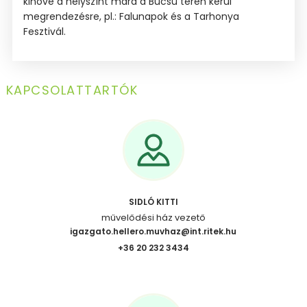
kinőve a helyszínt mára a Búcsú téren kerül
megrendezésre, pl.: Falunapok és a Tarhonya
Fesztivál.
KAPCSOLATTARTÓK
SIDLÓ KITTI
művelődési ház vezető
igazgato.hellero.muvhaz@int.ritek.hu
+36 20 232 3434