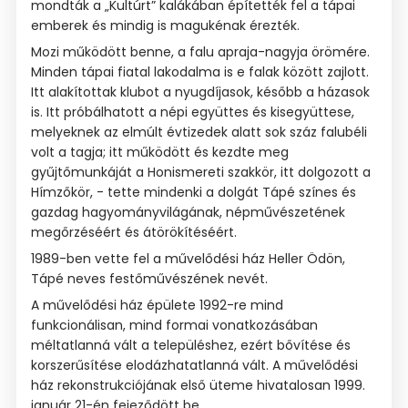
mondták a „Kultúrt” kalákában építették fel a tápai
emberek és mindig is magukénak érezték.
Mozi működött benne, a falu apraja-nagyja örömére.
Minden tápai fiatal lakodalma is e falak között zajlott.
Itt alakítottak klubot a nyugdíjasok, később a házasok
is. Itt próbálhatott a népi együttes és kisegyüttese,
melyeknek az elmúlt évtizedek alatt sok száz falubéli
volt a tagja; itt működött és kezdte meg
gyűjtőmunkáját a Honismereti szakkör, itt dolgozott a
Hímzőkör, - tette mindenki a dolgát Tápé színes és
gazdag hagyományvilágának, népművészetének
megőrzéséért és átörökítéséért.
1989-ben vette fel a művelődési ház Heller Ödön,
Tápé neves festőművészének nevét.
A művelődési ház épülete 1992-re mind
funkcionálisan, mind formai vonatkozásában
méltatlanná vált a településhez, ezért bővítése és
korszerűsítése elodázhatatlanná vált. A művelődési
ház rekonstrukciójának első üteme hivatalosan 1999.
január 21-én fejeződött be.