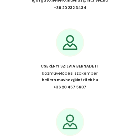
igazgato.hellero.muvhaz@int.ritek.hu
+36 20 232 3434
CSERÉNYI SZILVIA BERNADETT
közművelődési szakember
hellero.muvhaz@int.ritek.hu
+36 20 457 5607