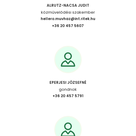
ALRUTZ-NACSA JUDIT
közművelődési szakember
hellero.muvhaz@int.ritek.hu
+36 20 457 5607
EPERJESI JÓZSEFNÉ
gondnok
+36 20 457 5791