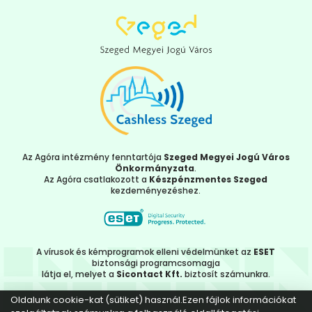
Az Agóra intézmény fenntartója
Szeged Megyei Jogú Város
Önkormányzata
.
Az Agóra csatlakozott a
Készpénzmentes Szeged
kezdeményezéshez.
A vírusok és kémprogramok elleni védelmünket az
ESET
biztonsági programcsomagja
látja el, melyet a
Sicontact Kft.
biztosít számunkra.
Oldalunk cookie-kat (sütiket) használ.Ezen fájlok információkat