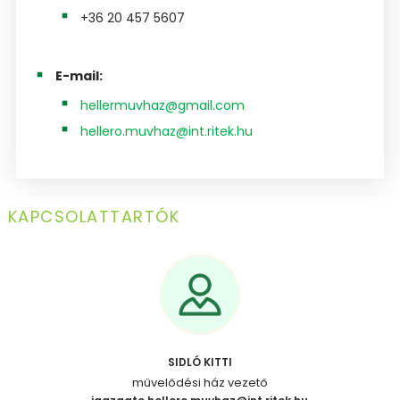
+36 20 457 5607
E-mail:
hellermuvhaz@gmail.com
hellero.muvhaz@int.ritek.hu
KAPCSOLATTARTÓK
SIDLÓ KITTI
művelődési ház vezető