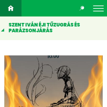
SZENT IVÁN ÉJI TŰZUGRÁS ÉS
PARÁZSONJÁRÁS