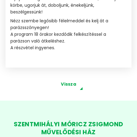
körbe, ugorjuk át, doboljunk, énekeljünk, 
beszélgessünk!
Nézz szembe legősibb félelmeddel és kelj át a
parázsszőnyegen!
A program 18 órakor kezdődik felkészítéssel a
parázson való átkeléshez.
A részvétel ingyenes.
Vissza
SZENTMIHÁLYI MÓRICZ ZSIGMOND
MŰVELŐDÉSI HÁZ