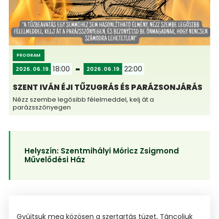
PROGRAM
18:00
22:00
2026
06
19
2026
06
19
SZENT IVÁN ÉJI TŰZUGRÁS ÉS PARÁZSONJÁRÁS
Nézz szembe legősibb félelmeddel, kelj át a
parázsszőnyegen
Helyszín:
Szentmihályi Móricz Zsigmond
Művelődési Ház
Gyújtsuk meg közösen a szertartás tüzet, Táncoljuk 