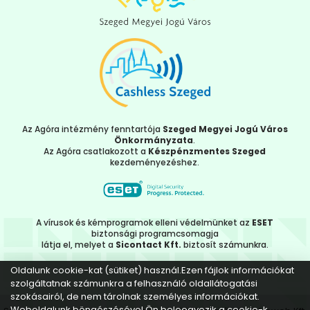
Az Agóra intézmény fenntartója
Szeged Megyei Jogú Város
Önkormányzata
.
Az Agóra csatlakozott a
Készpénzmentes Szeged
kezdeményezéshez.
A vírusok és kémprogramok elleni védelmünket az
ESET
biztonsági programcsomagja
látja el, melyet a
Sicontact Kft.
biztosít számunkra.
Oldalunk cookie-kat (sütiket) használ.Ezen fájlok információkat
szolgáltatnak számunkra a felhasználó oldallátogatási
szokásairól, de nem tárolnak személyes információkat.
Weboldalunk böngészésével Ön beleegyezik a cookie-k