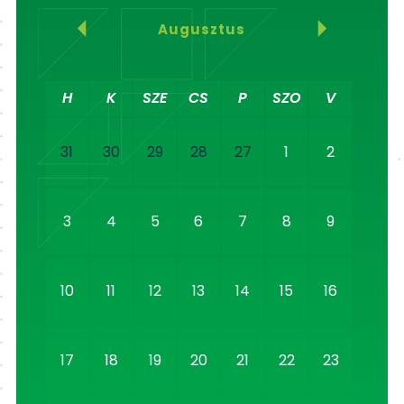
‹
›
Augusztus
H
K
SZE
CS
P
SZO
V
Nin
31
30
29
28
27
1
2
3
4
5
6
7
8
9
10
11
12
13
14
15
16
17
18
19
20
21
22
23