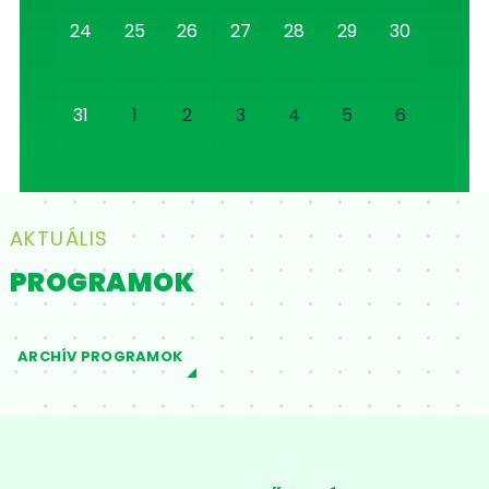
24
25
26
27
28
29
30
31
1
2
3
4
5
6
AKTUÁLIS
PROGRAMOK
ARCHÍV PROGRAMOK