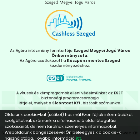
Az Agóra intézmény fenntartója
Szeged Megyei Jogú Város
Önkormányzata
.
Az Agóra csatlakozott a
Készpénzmentes Szeged
kezdeményezéshez.
A vírusok és kémprogramok elleni védelmünket az
ESET
biztonsági programcsomagja
látja el, melyet a
Sicontact Kft.
biztosít számunkra.
Oldalunk cookie-kat (sütiket) használ.Ezen fájlok információkat
szolgáltatnak számunkra a felhasználó oldallátogatási
szokásairól, de nem tárolnak személyes információkat.
Weboldalunk böngészésével Ön beleegyezik a cookie-k
Szent-Györgyi Albert Agóra - Szeged | 2022 Készítette:
Introweb Kft.
használatába. További információ
itt
.