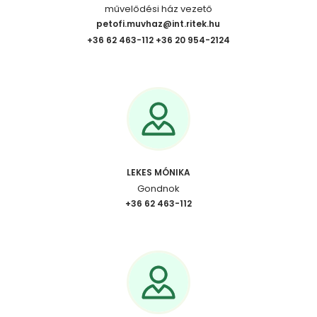
művelődési ház vezető
petofi.muvhaz@int.ritek.hu
+36 62 463-112 +36 20 954-2124
LEKES MÓNIKA
Gondnok
+36 62 463-112