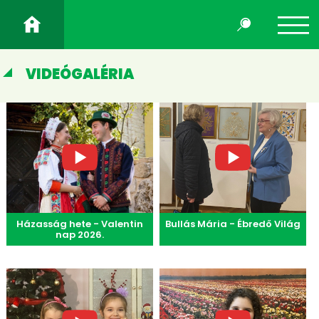
VIDEÓGALÉRIA
Házasság hete - Valentin
Bullás Mária - Ébredő Világ
nap 2026.