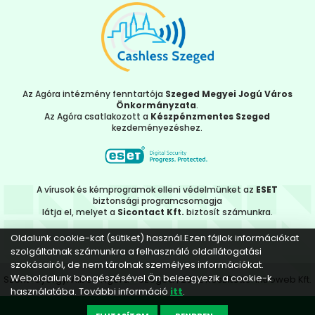
Az Agóra intézmény fenntartója
Szeged Megyei Jogú Város
Önkormányzata
.
Az Agóra csatlakozott a
Készpénzmentes Szeged
kezdeményezéshez.
A vírusok és kémprogramok elleni védelmünket az
ESET
biztonsági programcsomagja
látja el, melyet a
Sicontact Kft.
biztosít számunkra.
Oldalunk cookie-kat (sütiket) használ.Ezen fájlok információkat
szolgáltatnak számunkra a felhasználó oldallátogatási
szokásairól, de nem tárolnak személyes információkat.
Weboldalunk böngészésével Ön beleegyezik a cookie-k
Szent-Györgyi Albert Agóra - Szeged | 2022 Készítette:
Introweb Kft.
használatába. További információ
itt
.