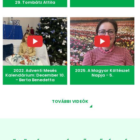
29. Tombátz Attila
2022. Adventi Mesés
2025. A Magyar Költészet
Kalendárium: December 10.
Napja - 5.
- Berta Benedetta
TOVÁBBI VIDEÓK