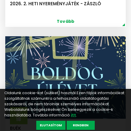
2026. 2. HETI NYEREMÉNYJÁTÉK - ZÁSZLÓ
Tovább
Oldalunk cookie-kat (sütiket) használ.Ezen fájlok információkat
szolgáltatnak számunkra a felhasználó oldallátogatási
szokásairól, de nem tárolnak személyes információkat.
Weboldalunk böngészésével Ön beleegyezik a cookie-k
2025
12
használatába. További információ
itt
.
18
ELUTASÍTOM
RENDBEN
BUÉK