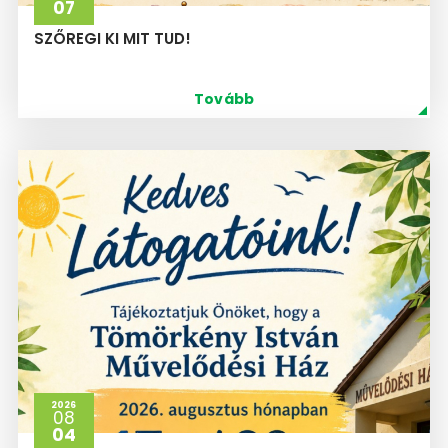
07
SZŐREGI KI MIT TUD!
Tovább
2026
08
04