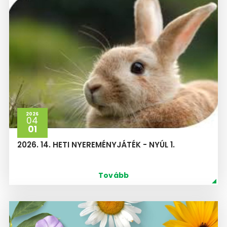
2026
04
01
2026. 14. HETI NYEREMÉNYJÁTÉK - NYÚL 1.
Tovább