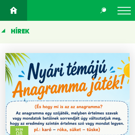
HÍREK
2026
08