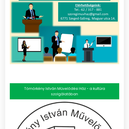
Tömörkény István Művelődési Ház - a kultúra
szolgálatában