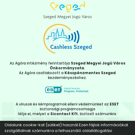
Az Agóra intézmény fenntartója
Szeged Megyei Jogú Város
Önkormányzata
.
Az Agóra csatlakozott a
Készpénzmentes Szeged
kezdeményezéshez.
A vírusok és kémprogramok elleni védelmünket az
ESET
biztonsági programcsomagja
látja el, melyet a
Sicontact Kft.
biztosít számunkra.
Oldalunk cookie-kat (sütiket) használ.Ezen fájlok információkat
szolgáltatnak számunkra a felhasználó oldallátogatási