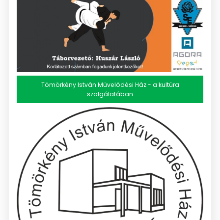
Tömörkény István Művelődési Ház - a kultúra
szolgálatában