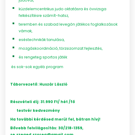
judoval,
küzdelemcentrikus judo oktatásra és övvizsga
felkészítésre számít-hatsz,
teremben és szabad levegőn játékos foglalkozások
várnak,
eséstechnikák tanulása,
mozgáskoordináció, törzsizomzat fejlesztés,
és rengeteg sportos játék
és sok-sok egyéb program
Táborvezető: Huszár László
Részvételi díj: 31.990 Ft/ hét /fő
testvér kedvezmény
Ha
további kérdésed merül fel, bátran hívj!
Bővebb felvilágosítás:
30/218-1359,
se.szeged.szoreg@gmail.com