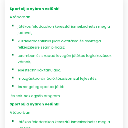
Sportolj a nyáron velünk
!
A táborban
játékos feladatokon keresztül ismerkedhetsz meg a
judoval,
küzdelemcentrikus judo oktatásra és övvizsga
felkészítésre számít-hatsz,
teremben és szabad levegőn játékos foglalkozások
várnak,
eséstechnikák tanulása,
mozgáskoordináció, törzsizomzat fejlesztés,
és rengeteg sportos játék
és sok-sok egyéb program
Sportolj a nyáron velünk
!
A táborban
játékos feladatokon keresztül ismerkedhetsz meg a