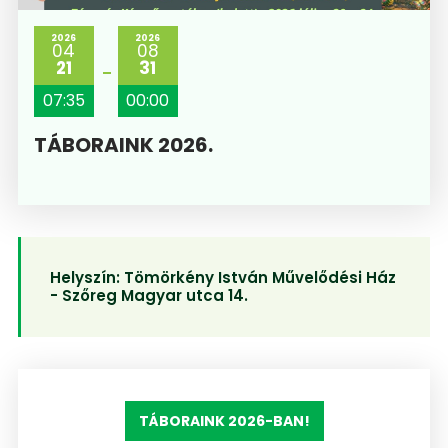
2026
2026
04
08
21
31
07:35
00:00
TÁBORAINK 2026.
Helyszín:
Tömörkény István Művelődési Ház
- Szőreg Magyar utca 14.
TÁBORAINK 2026-BAN!