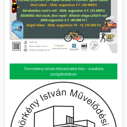
Tömörkény István Művelődési Ház - a kultúra
szolgálatában