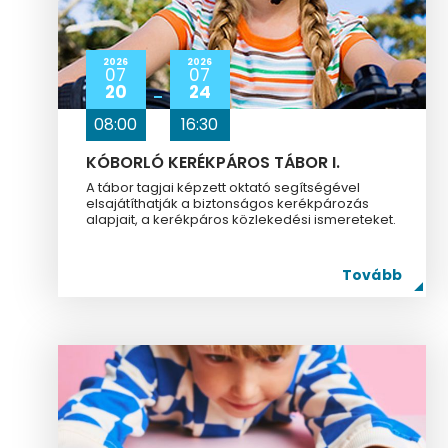
2026
2026
07
07
20
24
08:00
16:30
KÓBORLÓ KERÉKPÁROS TÁBOR I.
A tábor tagjai képzett oktató segítségével
elsajátíthatják a biztonságos kerékpározás
alapjait, a kerékpáros közlekedési ismereteket.
Tovább