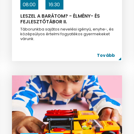
08:00
16:30
LESZEL A BARÁTOM? - ÉLMÉNY- ÉS
FEJLESZTŐTÁBOR II.
Táborunkba sajátos nevelési igényű, enyhe-, és
középsúlyos értelmi fogyatékos gyermekeket
várunk.
Tovább