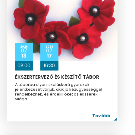
2026
2026
07
07
13
17
08:00
16:30
ÉKSZERTERVEZŐ ÉS KÉSZÍTŐ TÁBOR
A táborba olyan iskoláskorú gyerekek
jelentkezését várjuk, akik jó kézügyességgel
rendelkeznek, és érdekli őket az ékszerek
világa.
Tovább