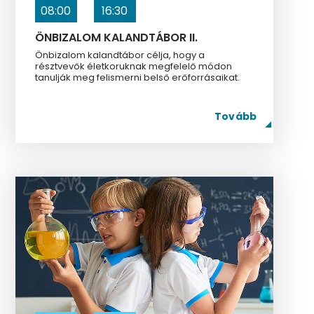
08:00
16:30
ÖNBIZALOM KALANDTÁBOR II.
Önbizalom kalandtábor célja, hogy a
résztvevők életkoruknak megfelelő módon
tanulják meg felismerni belső erőforrásaikat.
Tovább