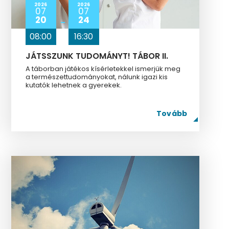
2026
2026
07
07
20
24
08:00
16:30
JÁTSSZUNK TUDOMÁNYT! TÁBOR II.
A táborban játékos kísérletekkel ismerjük meg
a természettudományokat, nálunk igazi kis
kutatók lehetnek a gyerekek.
Tovább