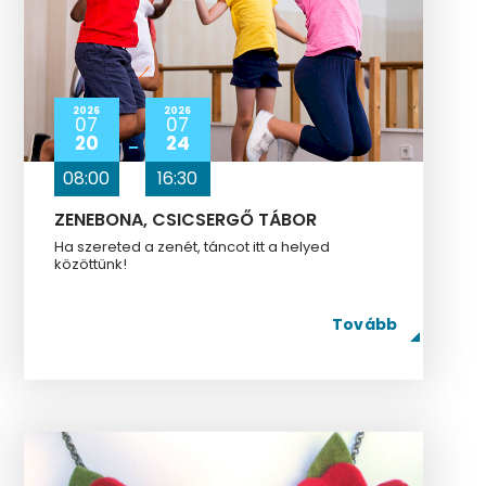
2026
2026
07
07
20
24
08:00
16:30
ZENEBONA, CSICSERGŐ TÁBOR
Ha szereted a zenét, táncot itt a helyed
közöttünk!
Tovább