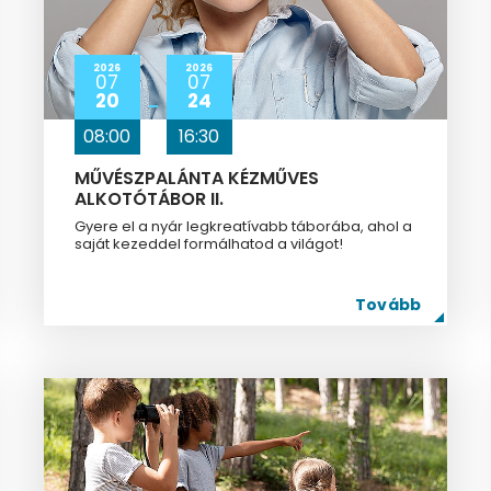
2026
2026
07
07
20
24
08:00
16:30
MŰVÉSZPALÁNTA KÉZMŰVES
ALKOTÓTÁBOR II.
Gyere el a nyár legkreatívabb táborába, ahol a
saját kezeddel formálhatod a világot!
Tovább