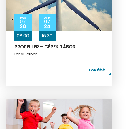
2026
2026
07
07
20
24
08:00
16:30
PROPELLER – GÉPEK TÁBOR
Lendületben.
Tovább