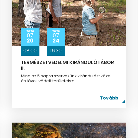
2026
2026
07
07
20
24
08:00
16:30
TERMÉSZETVÉDELMI KIRÁNDULÓTÁBOR
II.
Mind az 5 napra szervezünk kirándulást közeli
és távoli védett területekre.
Tovább