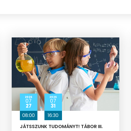
2026
2026
07
07
27
31
08:00
16:30
JÁTSSZUNK TUDOMÁNYT! TÁBOR III.