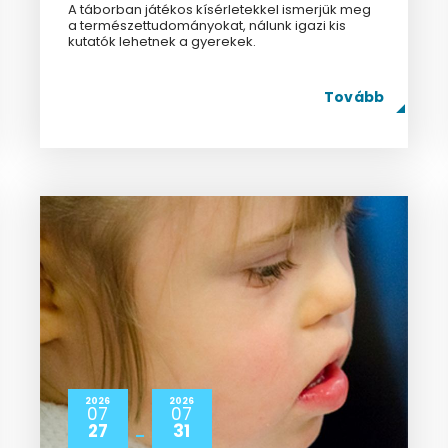
A táborban játékos kísérletekkel ismerjük meg
a természettudományokat, nálunk igazi kis
kutatók lehetnek a gyerekek.
Tovább
2026
2026
07
07
27
31