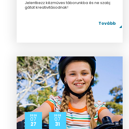
Jelentkezz kézműves táborunkba és ne szabj
gátat kreativitásodnak!
Tovább
2026
2026
07
07
27
31