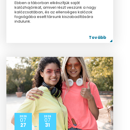
Ebben a táborban elkészítjük saját
kalózhajónkat, amivel részt veszünk a nagy
kalózcsatában, és az ellenséges kalózok
fogságába esett társunk kiszabadítására
indulunk.
Tovább
2026
2026
07
07
27
31