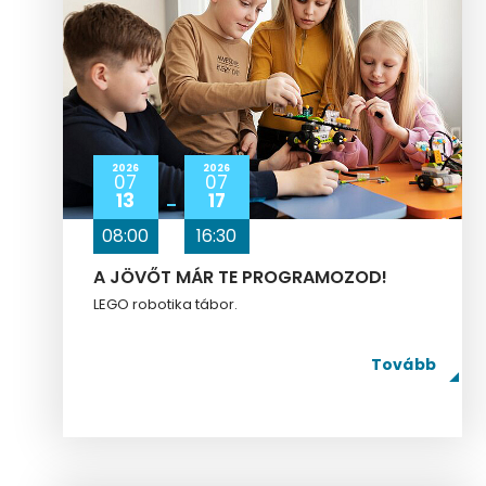
2026
2026
07
07
13
17
08:00
16:30
A JÖVŐT MÁR TE PROGRAMOZOD!
LEGO robotika tábor.
Tovább