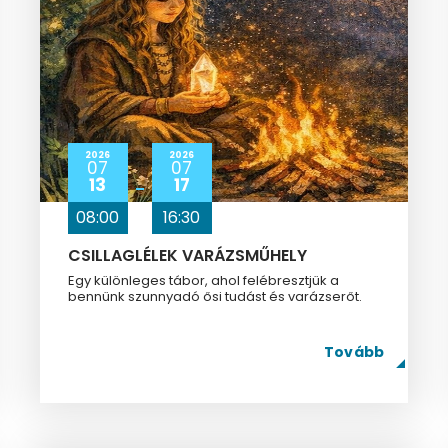
2026
2026
07
07
13
17
08:00
16:30
CSILLAGLÉLEK VARÁZSMŰHELY
Egy különleges tábor, ahol felébresztjük a
bennünk szunnyadó ősi tudást és varázserőt.
Tovább