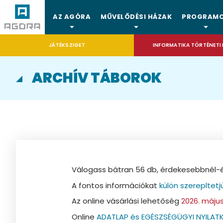
AZ AGÓRA
MŰVELŐDÉSI HÁZAK
PROGRAM
JÁTÉKSZIGET
INFORMATIKA TÖRTÉNETI 
ARCHÍV TÁBOROK
Válogass bátran 56 db, érdekesebbnél-ér
A fontos információkat
külön szerepltetj
Az online vásárlási lehetőség
2026. május
Online
ADATLAP és EGÉSZSÉGÜGYI NYILAT