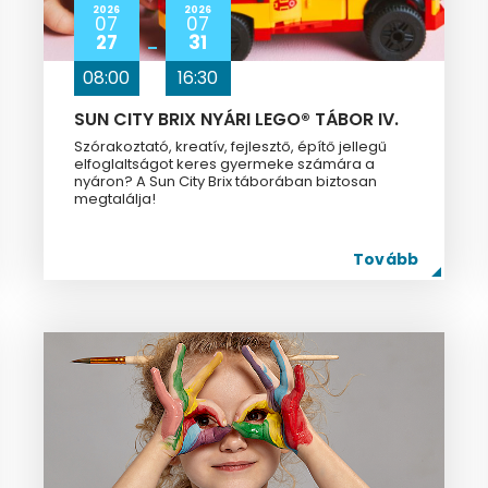
2026
2026
07
07
27
31
08:00
16:30
SUN CITY BRIX NYÁRI LEGO® TÁBOR IV.
Szórakoztató, kreatív, fejlesztő, építő jellegű
elfoglaltságot keres gyermeke számára a
nyáron? A Sun City Brix táborában biztosan
megtalálja!
Tovább