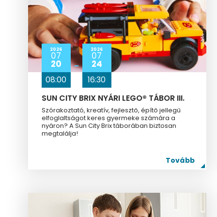
2026
2026
07
07
20
24
08:00
16:30
SUN CITY BRIX NYÁRI LEGO® TÁBOR III.
Szórakoztató, kreatív, fejlesztő, építő jellegű
elfoglaltságot keres gyermeke számára a
nyáron? A Sun City Brix táborában biztosan
megtalálja!
Tovább