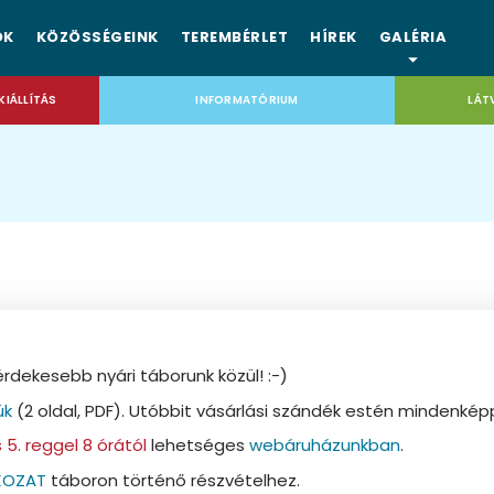
OK
KÖZÖSSÉGEINK
TEREMBÉRLET
HÍREK
GALÉRIA
KIÁLLÍTÁS
INFORMATÓRIUM
LÁT
dekesebb nyári táborunk közül! :-)
ük
(2 oldal, PDF). Utóbbit vásárlási szándék estén mindenké
 5. reggel 8 órától
lehetséges
webáruházunkban
.
KOZAT
táboron történő részvételhez.