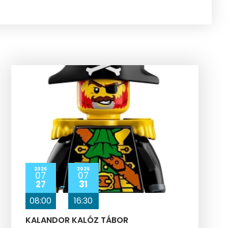
2026
2026
07
07
27
31
08:00
16:30
KALANDOR KALÓZ TÁBOR