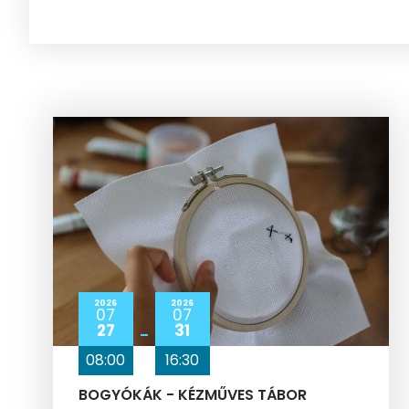
2026
2026
07
07
27
31
08:00
16:30
BOGYÓKÁK - KÉZMŰVES TÁBOR