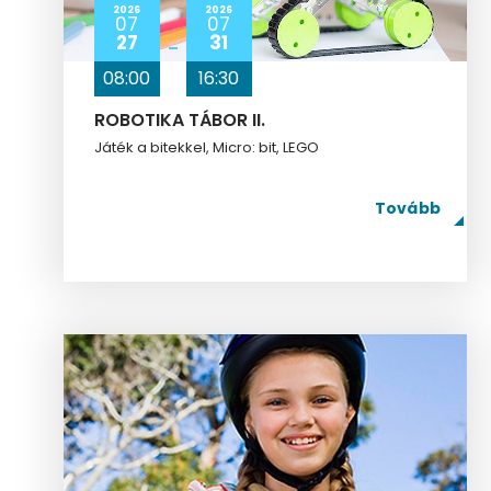
2026
2026
07
07
27
31
08:00
16:30
ROBOTIKA TÁBOR II.
Játék a bitekkel, Micro: bit, LEGO
Tovább